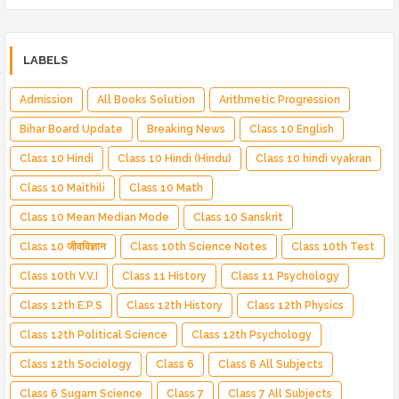
LABELS
Admission
All Books Solution
Arithmetic Progression
Bihar Board Update
Breaking News
Class 10 English
Class 10 Hindi
Class 10 Hindi (Hindu)
Class 10 hindi vyakran
Class 10 Maithili
Class 10 Math
Class 10 Mean Median Mode
Class 10 Sanskrit
Class 10 जीवविज्ञान
Class 10th Science Notes
Class 10th Test
Class 10th V.V.I
Class 11 History
Class 11 Psychology
Class 12th E.P.S
Class 12th History
Class 12th Physics
Class 12th Political Science
Class 12th Psychology
Class 12th Sociology
Class 6
Class 6 All Subjects
Class 6 Sugam Science
Class 7
Class 7 All Subjects