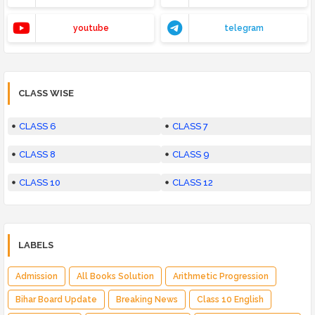
youtube
telegram
CLASS WISE
CLASS 6
CLASS 7
CLASS 8
CLASS 9
CLASS 10
CLASS 12
LABELS
Admission
All Books Solution
Arithmetic Progression
Bihar Board Update
Breaking News
Class 10 English