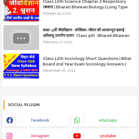
Class 10th Science Chapter 2 Respiratory
(श्वशन) | Bharati Bhawan Biology | Long Type
Question with Answer
October 19, 2020
कक्षा~9वीं जीवविज्ञान : कोशिका-जीवन की आधारभूत इकाई :
अतिलघु उत्तरीय प्रश्न : Class 9th : Bharati Bhawan
Biology : Basic unit of cell life : Very short
February 17, 2021
answer questions : BharatiBhawan.org
Class 12th Sociology Short Questions | Bihar
Board 2nd Year Exam Sociology Answers |
BSEB Exam Class XII Question and Answers
December 16, 2021
SOCIAL PLUGIN
facebook
whatsapp
instagram
youtube