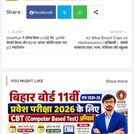
Facebook
Twi
Wh
OLDER
NEWER
OnePlus ने लॉन्च किया 12GB रैम, 32MP
👉 Bihar Board Class 10
tte
ats
सेल्फी कैमरा और 80W फास्ट चार्जिंग वाला नया
Mathematics | सांख्यिकी – संचयी
5G स्मार्टफोन
बारंबारता वक्र, माध्य, माध्यिका और बहुलक
r
app
YOU MIGHT LIKE
Show more